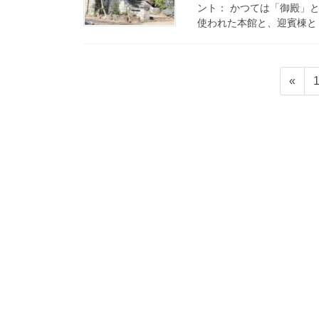
ント： かつては「御殿」
使われた本館と、迎賓棟とし
投
«
稿
ナ
ビ
ゲ
ー
シ
ョ
ン