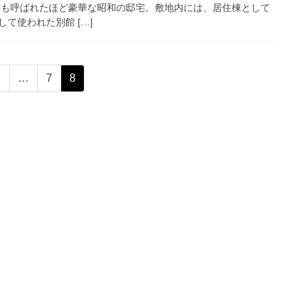
とも呼ばれたほど豪華な昭和の邸宅。敷地内には、居住棟として
て使われた別館 […]
固
固
固
1
…
7
8
定
定
定
ペ
ペ
ペ
ー
ー
ー
ジ
ジ
ジ