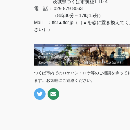
茨城県つくば市筑穂1-10-4
電 話：
029-879-8063
（8時30分～17時15分）
Mail ：tfcr▲tfcr.jp（（▲を@に置き換えて
さい））
つくば市内でのロケハン・ロケ等のご相談を承って
ます。お気軽にご連絡ください。