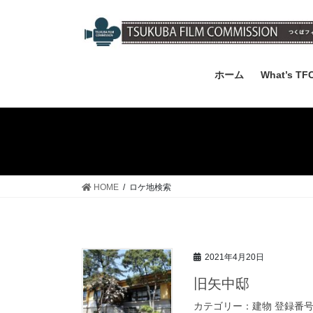
コ
ナ
ン
ビ
テ
ゲ
ン
ー
ツ
シ
ホーム
What’s TF
へ
ョ
ス
ン
キ
に
ッ
移
プ
動
HOME
ロケ地検索
2021年4月20日
旧矢中邸
カテゴリー：建物 登録番号：