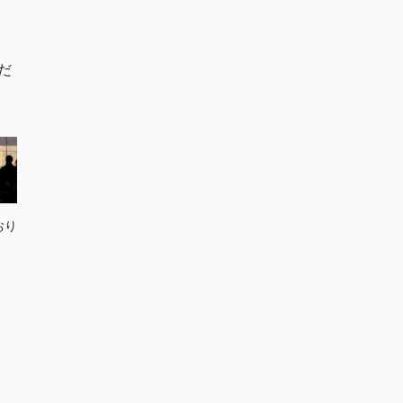
くだ
おり