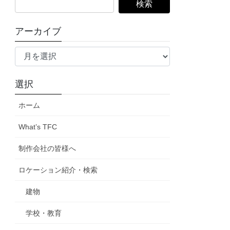
検
索:
アーカイブ
ア
ー
カ
選択
イ
ブ
ホーム
What’s TFC
制作会社の皆様へ
ロケーション紹介・検索
建物
学校・教育