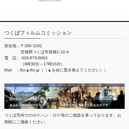
つくばフィルムコミッション
所在地：
〒300-3292
茨城県つくば市筑穂1-10-4
電 話：
029-879-8063
（8時30分～17時15分）
Mail ：tfcr▲tfcr.jp（（▲を@に置き換えてください））
つくば市内でのロケハン・ロケ等のご相談を承っております。お
気軽にご連絡ください。