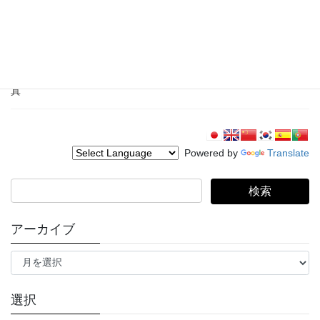
神郡の街並み
カテゴリー：街並み 登録番号：G03-0002 場所：つくば市神郡 撮
影日時： 撮影者： 過去の利用： コメント：伝統的集落景観が旧街
道沿いに続く。筑波山へ続く「つくば道」の一風景です。 現地写
真
Powered by
Translate
検
索:
アーカイブ
ア
ー
カ
イ
選択
ブ