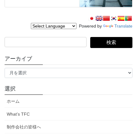
Powered by
Translate
検
索:
アーカイブ
ア
ー
カ
イ
選択
ブ
ホーム
What’s TFC
制作会社の皆様へ