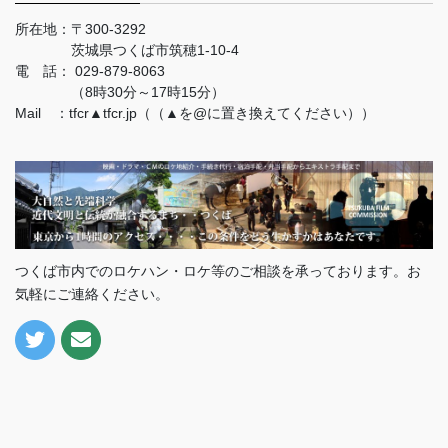
所在地：
〒300-3292
茨城県つくば市筑穂1-10-4
電 話：
029-879-8063
（8時30分～17時15分）
Mail ：tfcr▲tfcr.jp（（▲を@に置き換えてください））
つくば市内でのロケハン・ロケ等のご相談を承っております。お
気軽にご連絡ください。