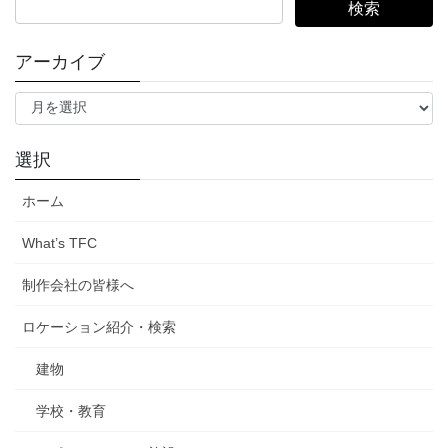
索:
アーカイブ
ア
ー
カ
イ
選択
ブ
ホーム
What’s TFC
制作会社の皆様へ
ロケーション紹介・検索
建物
学校・教育