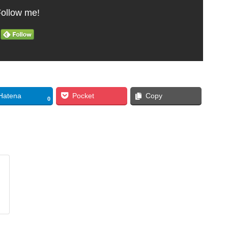
ollow me!
Hatena
Pocket
Copy
0