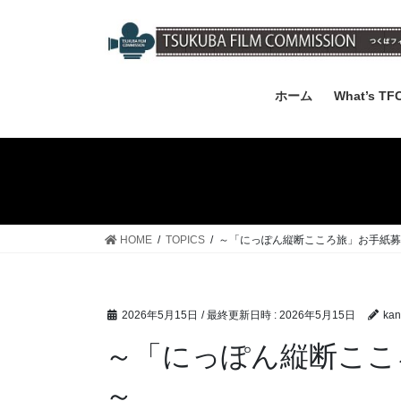
コ
ナ
ン
ビ
テ
ゲ
ン
ー
ツ
シ
ホーム
What’s TF
へ
ョ
ス
ン
キ
に
ッ
移
プ
動
HOME
TOPICS
～「にっぽん縦断こころ旅」お手紙募
2026年5月15日
/ 最終更新日時 :
2026年5月15日
kan
～「にっぽん縦断ここ
～