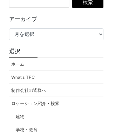
検
索:
アーカイブ
ア
ー
カ
選択
イ
ブ
ホーム
What’s TFC
制作会社の皆様へ
ロケーション紹介・検索
建物
学校・教育