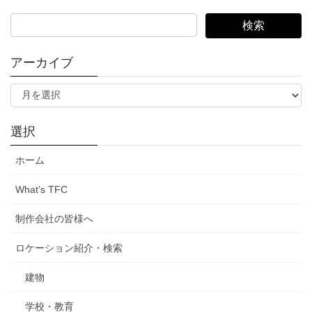
検
索:
アーカイブ
ア
ー
カ
イ
選択
ブ
ホーム
What’s TFC
制作会社の皆様へ
ロケーション紹介・検索
建物
学校・教育