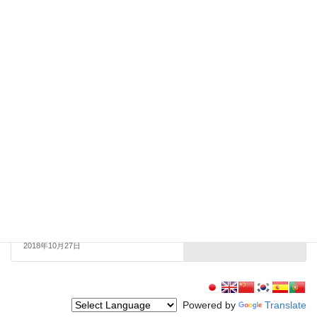
、
情報・CM・ＰＶ
TOPICS
前の記事
【エキストラ募集！】「下町ロ
ケット」（つくば市内）１０／
２８分
2018年10月23日
TOPICS
次の記事
【放送情報解禁！】つくば市で
撮影されましたドラマ「フェイ
クニュース」（後編）10月27日
21時から放送！
2018年10月27日
Powered by
Translate