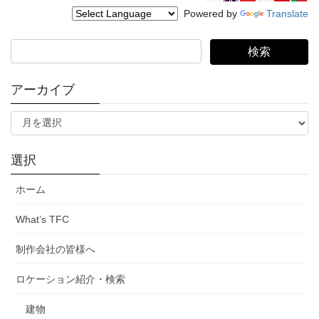
ー
ー
ー
ビ
Powered by
Translate
ジ
ジ
ジ
ゲ
検
ー
索:
シ
アーカイブ
ョ
ア
ン
ー
カ
イ
選択
ブ
ホーム
What’s TFC
制作会社の皆様へ
ロケーション紹介・検索
建物