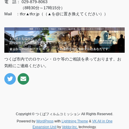
電 話：
029-879-8063
（8時30分～17時15分）
Mail ：tfcr▲tfcr.jp（（▲を@に置き換えてください））
つくば市内でのロケハン・ロケ等のご相談を承っております。お
気軽にご連絡ください。
Copyright © つくばフィルムコミッション All Rights Reserved.
Powered by
WordPress
with
Lightning Theme
&
VK All in One
Expansion Unit
by
Vektor,Inc.
technology.