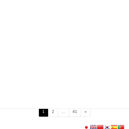
つくば市内でも撮影される作品のエキストラ募集をしておりま
す。 特に、つくばでの撮影では「勤めていた会社のせいで病気に
なり、会社に対し 訴えを起こそうとしている被害者たち」役での
御出演ということで、日頃のス トレス発散にも […]
2019年1月11日
Movie 映画
【エキストラ募集！】佐藤浩市＆渡辺謙
「Fukushima50」（市内外１／１６～）
つくば市内でも撮影される作品のエキストラ募集をしておりま
す。 特に、つくばでの撮影では、大臣，議員役としての出演とな
ります。 この機会に是非御参加ください！ 作品概要 映画：
「Fukushima50」 監督 […]
投
固
固
固
1
2
…
41
»
稿
定
定
定
ペ
ペ
ペ
ナ