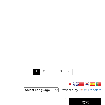
つくばフィルムコミッションではございません。 参加希望の方は
下記内容をお読みのうえ、お申し込みをお願 […]
2017年6月14日
Movie 映画
◆映画『忍びの国』公開
◆フィルムコミッション撮影支援情報◆ 映画『忍びの国』が公開
になります。 是非ご覧ください。 ●公開日：2017年7月1日（土）
より MOVIXつくば、USシネマつくば、シネプレックスつくば
など 全国上映 ※上映時間 […]
投
固
固
固
1
2
…
8
»
稿
定
定
定
ペ
ペ
ペ
ナ
ー
ー
ー
ビ
Powered by
Translate
ジ
ジ
ジ
ゲ
検
ー