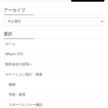
索:
シ
アーカイブ
ョ
ア
ン
ー
カ
イ
選択
ブ
ホーム
What’s TFC
制作会社の皆様へ
ロケーション紹介・検索
建物
学校・教育
スポーツレジャー施設