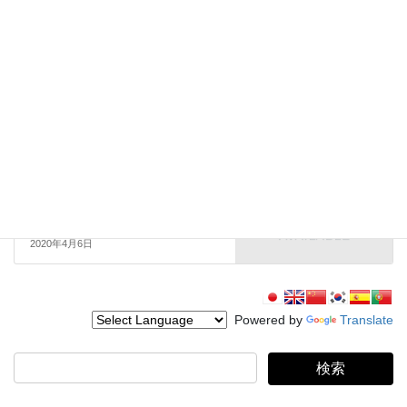
Movie 映画
前の記事
【お知らせ！】つくば市ロケ地
マップをリニューアルしまし
た！
2019年5月28日
TOPICS
次の記事
新型コロナウイルス感染拡大防
止に伴う、ロケハン及びロケの
受入れ休止について
2020年4月6日
Powered by
Translate
検
索: