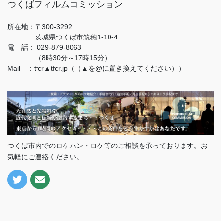
つくばフィルムコミッション
所在地：
〒300-3292
茨城県つくば市筑穂1-10-4
電 話：
029-879-8063
（8時30分～17時15分）
Mail ：tfcr▲tfcr.jp（（▲を@に置き換えてください））
つくば市内でのロケハン・ロケ等のご相談を承っております。お
気軽にご連絡ください。