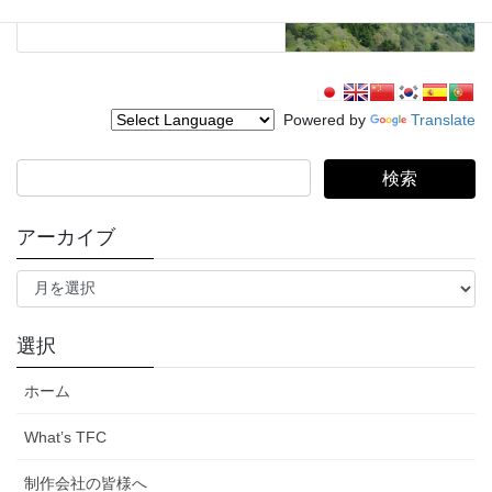
2021年4月21日
Powered by
Translate
検
索:
アーカイブ
ア
ー
カ
イ
選択
ブ
ホーム
What’s TFC
制作会社の皆様へ