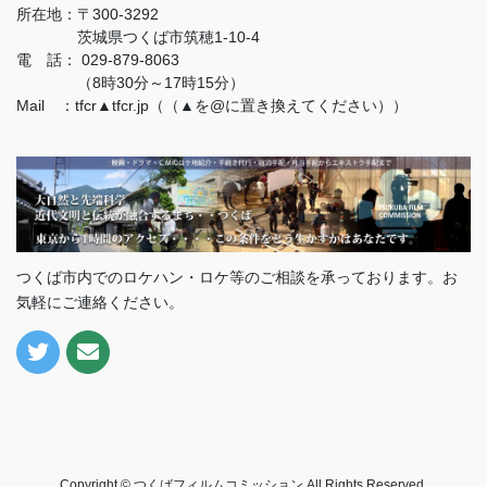
所在地：
〒300-3292
茨城県つくば市筑穂1-10-4
電 話：
029-879-8063
（8時30分～17時15分）
Mail ：tfcr▲tfcr.jp（（▲を@に置き換えてください））
つくば市内でのロケハン・ロケ等のご相談を承っております。お
気軽にご連絡ください。
Copyright © つくばフィルムコミッション All Rights Reserved.