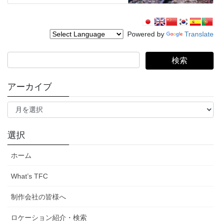
Powered by
Translate
検
索:
アーカイブ
ア
ー
カ
イ
選択
ブ
ホーム
What’s TFC
制作会社の皆様へ
ロケーション紹介・検索