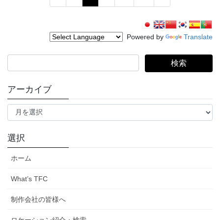
稿
定
定
定
定
ペ
ペ
ペ
ペ
ナ
ー
ー
ー
ー
ビ
Powered by
Translate
ジ
ジ
ジ
ジ
ゲ
検
ー
索:
シ
アーカイブ
ョ
ア
ン
ー
カ
イ
選択
ブ
ホーム
What’s TFC
制作会社の皆様へ
ロケーション紹介・検索