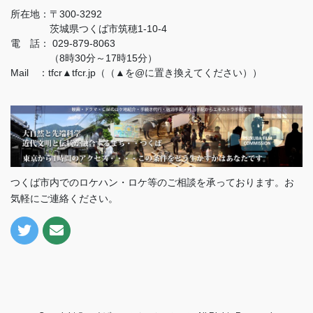
所在地：
〒300-3292
茨城県つくば市筑穂1-10-4
電 話：
029-879-8063
（8時30分～17時15分）
Mail ：tfcr▲tfcr.jp（（▲を@に置き換えてください））
つくば市内でのロケハン・ロケ等のご相談を承っております。お
気軽にご連絡ください。